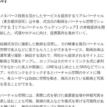
ル】
メタバース技術を活かしたサービスを提供するリアルバーチャル
（東京都渋谷区）は今春、式当日の動画をバーチャル空間でシェ
アする【リアルバーチャル ウェディングシェア】の本格提供を開
始した。式場やホテルに向け、提携案内を進めていく。
結婚式当日に撮影した動画を活用し、その映像を後日バーチャル
空間で友人などに見てもらうことができるサービス。動画自体は
通常通り撮影・納品する流れで、同社から提供されるサイト上に
動画と写真をアップし、カップルはそのサイトリンクを式に参列
できなかった友人や親族に、LINEをはじめとしたSNSなどでシェ
ア。そのリンクをクリックするとバーチャル空間のサイトに飛
べ、各ユーザーは自由に空間を動き、掲示されている動画と写真
を見ることができる。
バーチャル空間には、実際に式を挙げた披露宴会場や外観写真を
差し込むことも可能。新婦の友人など今後式を挙げる可能性があ
る層に対し、施設の認知度アップも期待できる。