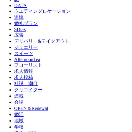
DATA
ウエディングロケーション
追悼
婚礼プラン
SDGs
広告
デリバリー&テイクアウト
ジュエリー
スイーツ
AfternoonTea
フローリスト
求人情報
求人投稿
社説：潮目
クリエイター
連載
会場
OPEN＆Renewal
婚活
地域
学校