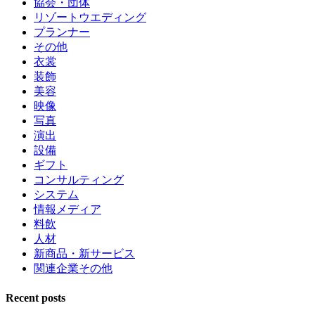
協会・団体
リゾートウエディング
プランナー
その他
衣裳
装飾
美容
映像
写真
演出
設備
ギフト
コンサルティング
システム
情報メディア
料飲
人材
新商品・新サービス
関連企業その他
Recent posts