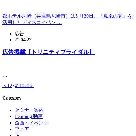
都ホテル尼崎（兵庫県尼崎市）は5 月30日、『鳳凰の間』を
活用したディスコイベン …
広告
25.04.27
広告掲載【トリニティブライダル】
…
＜
1
2
3
4
5
10
20
＞
Category
セミナー案内
Learning 動画
企画・イベント
フェア
花