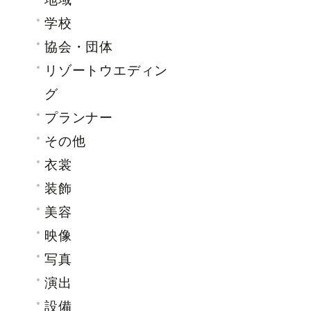
地域
学校
協会・団体
リゾートウエディン
グ
プランナー
その他
衣裳
装飾
美容
映像
写真
演出
設備