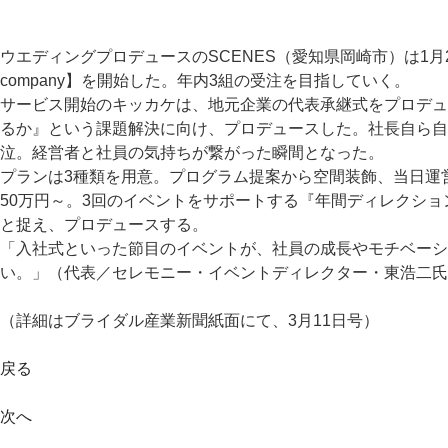
ウエディングプロデュースのSCENES（愛知県岡崎市）は1
company】を開始した。年内3組の受注を目指していく。
サービス開始のキッカケは、地元企業の代表承継式をプロデュ
るか』という課題解決に向け、プロデュースした。社長自ら自
泣。経営者と社員の気持ちが繋がった瞬間となった。
プランは3種類を用意。プログラム提案から空間装飾、当日運
50万円～。3回のイベントをサポートする『年間ディレクシ
と捉え、プロデュースする。
「入社式といった節目のイベントが、社員の成長やモチベー
い。」（代表／セレモニー・イベントディレクター・東浩二氏
（詳細はブライダル産業新聞紙面にて、3月11日号）
戻る
次へ