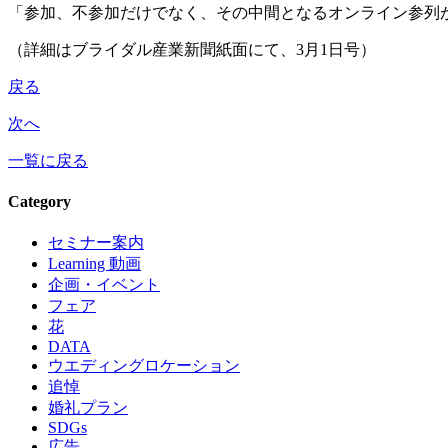
「参加、不参加だけでなく、その中間となるオンライン参列
（詳細はブライダル産業新聞紙面にて、3月1日号）
戻る
次へ
一覧に戻る
Category
セミナー案内
Learning 動画
企画・イベント
フェア
花
DATA
ウエディングロケーション
追悼
婚礼プラン
SDGs
広告