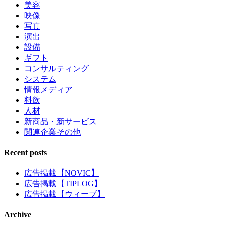
美容
映像
写真
演出
設備
ギフト
コンサルティング
システム
情報メディア
料飲
人材
新商品・新サービス
関連企業その他
Recent posts
広告掲載【NOVIC】
広告掲載【TIPLOG】
広告掲載【ウィーブ】
Archive