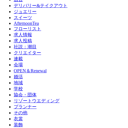
デリバリー&テイクアウト
ジュエリー
スイーツ
AfternoonTea
フローリスト
求人情報
求人投稿
社説：潮目
クリエイター
連載
会場
OPEN＆Renewal
婚活
地域
学校
協会・団体
リゾートウエディング
プランナー
その他
衣裳
装飾