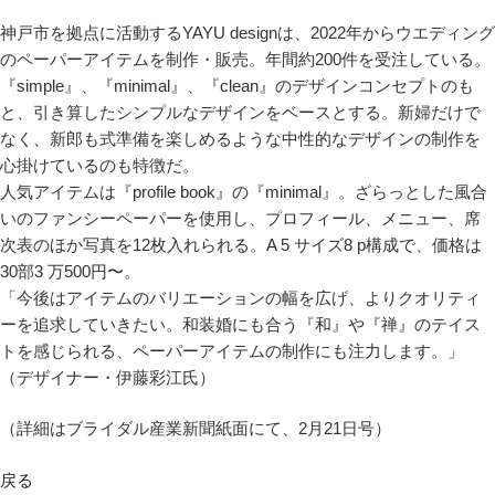
神戸市を拠点に活動するYAYU designは、2022年からウエディング
のペーパーアイテムを制作・販売。年間約200件を受注している。
『simple』、『minimal』、『clean』のデザインコンセプトのも
と、引き算したシンプルなデザインをベースとする。新婦だけで
なく、新郎も式準備を楽しめるような中性的なデザインの制作を
心掛けているのも特徴だ。
人気アイテムは『profile book』の『minimal』。ざらっとした風合
いのファンシーペーパーを使用し、プロフィール、メニュー、席
次表のほか写真を12枚入れられる。A 5 サイズ8 p構成で、価格は
30部3 万500円〜。
「今後はアイテムのバリエーションの幅を広げ、よりクオリティ
ーを追求していきたい。和装婚にも合う『和』や『禅』のテイス
トを感じられる、ペーパーアイテムの制作にも注力します。」
（デザイナー・伊藤彩江氏）
（詳細はブライダル産業新聞紙面にて、2月21日号）
戻る