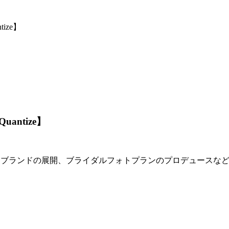
ize】
antize】
ドレスブランドの展開、ブライダルフォトプランのプロデュースな