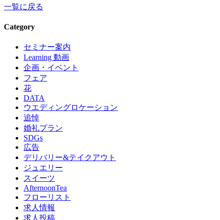
一覧に戻る
Category
セミナー案内
Learning 動画
企画・イベント
フェア
花
DATA
ウエディングロケーション
追悼
婚礼プラン
SDGs
広告
デリバリー&テイクアウト
ジュエリー
スイーツ
AfternoonTea
フローリスト
求人情報
求人投稿