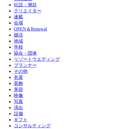
社説：潮目
クリエイター
連載
会場
OPEN＆Renewal
婚活
地域
学校
協会・団体
リゾートウエディング
プランナー
その他
衣裳
装飾
美容
映像
写真
演出
設備
ギフト
コンサルティング