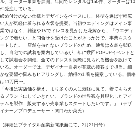
ル、オーダー事業を展開。年間でレンタルは150件、オーダーは10
件受注している。
締め付けのない仕様とデザインをベースにし、体型を選ばず幅広
い人が気軽に着られる衣裳を提案。当初ウエディングはメイン事
業ではなく、雑誌やTVでドレスを見かけた花嫁から、「ウエディ
ングで着たい」と問合せを受けたことがきっかけで、事業をスタ
ートした。 店舗を持たないブランドのため、通常は衣裳を郵送
し、自宅での試着を案内しているが、年に数回POPUPイベントと
して試着会を開催。全てのドレスを実際に見られる機会を設けて
いる。オーダーでは、デザイナー自身が花嫁の接客まで担当。細
かな要望や悩みもヒアリングし、納得の1 着を提案している。価格
は11万円〜。
「今後は実店舗を構え、より多くの人に気軽に見て、着てもらえ
るブランドにしていきたい。ブランドの世界観を具現化したアイ
テムを製作、販売する小売事業もスタートしたいです。」（デザ
イナー／プロデューサー・関口わか菜氏）
（詳細はブライダル産業新聞紙面にて、2月21日号）