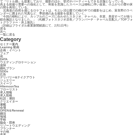
て『リトル婚』も提案しており、撮影のほか、挙式やパーティーもできる店舗となっている。
高まる前撮り需要への強化として、和装を意識したスペースは移転に伴い改装。小上がりの畳や床
の間を再現している。
北海道の自然を感じるロケフォトは、モエレ沼公園での桜の中での撮影をはじめ、富良野のラベ
ンダーに囲まれた写真など、季節感のある撮影を提案していく。
「今回の移転により、カップルのニーズに合わせたスタジオ、チャペル、衣裳、美容すべてが揃う
総合施設となりました。」（札幌フォトスタジオ店長／ブランバーチ・チャペル支配人／TOPフォ
トグラファー・井上敦氏）
（詳細はブライダル産業新聞紙面にて、2月1日号）
戻る
次へ
一覧に戻る
Category
セミナー案内
Learning 動画
企画・イベント
フェア
花
DATA
ウエディングロケーション
追悼
婚礼プラン
SDGs
広告
デリバリー&テイクアウト
ジュエリー
スイーツ
AfternoonTea
フローリスト
求人情報
求人投稿
社説：潮目
クリエイター
連載
会場
OPEN＆Renewal
婚活
地域
学校
協会・団体
リゾートウエディング
プランナー
その他
衣裳