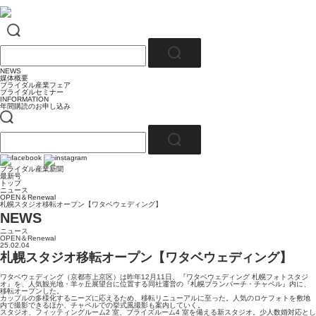
NEWS
媒体概要
ブライダル産業フェア
ブライダルセミナー
INFORMATION
年間購読のお申し込み
ブライダル産業新聞
最新号
トップ
ニュース
OPEN＆Renewal
札幌スタジオ移転オープン【ワタベウェディング】
NEWS
ニュース
OPEN＆Renewal
25.02.04
札幌スタジオ移転オープン【ワタベウェディング】
ワタベウェディング（京都市上京区）は昨年12月11日、『ワタベウェディング 札幌フォトスタジ
オ』を、人気観光地・羊ヶ丘展望台に位置する同社運営の『札幌ブランバーチ・チャペル』内に、
移転オープンした。
カップルの多様化するニーズに応えるため、移転リニューアルに至った。人気のロケフォトを敷地
内で撮影できるほか、チャペルでの挙式風撮影も案内していく。
スタジオ、フィッティングルーム2 室、ブライズルーム4 室を備える新スタジオ。少人数婚対応とし