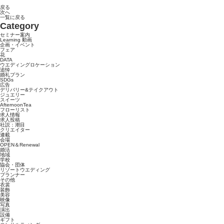
戻る
次へ
一覧に戻る
Category
セミナー案内
Learning 動画
企画・イベント
フェア
花
DATA
ウエディングロケーション
追悼
婚礼プラン
SDGs
広告
デリバリー&テイクアウト
ジュエリー
スイーツ
AfternoonTea
フローリスト
求人情報
求人投稿
社説：潮目
クリエイター
連載
会場
OPEN＆Renewal
婚活
地域
学校
協会・団体
リゾートウエディング
プランナー
その他
衣裳
装飾
美容
映像
写真
演出
設備
ギフト