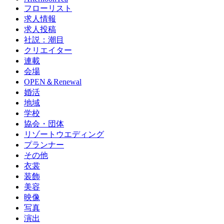
フローリスト
求人情報
求人投稿
社説：潮目
クリエイター
連載
会場
OPEN＆Renewal
婚活
地域
学校
協会・団体
リゾートウエディング
プランナー
その他
衣裳
装飾
美容
映像
写真
演出