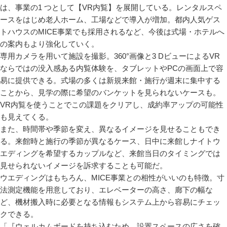
は、事業の1 つとして【VR内覧】を展開している。レンタルスペ
ースをはじめ老人ホーム、工場などで導入が増加。都内人気ゲス
トハウスのMICE事業でも採用されるなど、今後は式場・ホテルへ
の案内もより強化していく。
専用カメラを用いて施設を撮影。360°画像と3 DビューによるVR
ならではの没入感ある内覧体験を、タブレットやPCの画面上で容
易に提供できる。式場の多くは新規来館・施行が週末に集中する
ことから、見学の際に希望のバンケットを見られないケースも。
VR内覧を使うことでこの課題をクリアし、成約率アップの可能性
も見えてくる。
また、時間帯や季節を変え、異なるイメージを見せることもでき
る。来館時と施行の季節が異なるケース、日中に来館しナイトウ
エディングを希望するカップルなど、来館当日のタイミングでは
見せられないイメージを訴求することも可能だ。
ウエディングはもちろん、MICE事業との相性がいいのも特徴。寸
法測定機能を用意しており、エレベーターの高さ、廊下の幅な
ど、機材搬入時に必要となる情報もシステム上から容易にチェッ
クできる。
「『ウェルカムボードを持ち込むため、設置スペースの広さを確