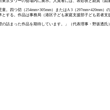
日東京タワーの会場内に展示。入賞者には、表彰状と副賞（図
四つ切（254mm×305mm）またはA 3（297mm×420
準とする。作品は事務局（港区子ども家庭支援部子ども若者支
望の詰まった作品を期待しています。」（代表理事・野坂透氏