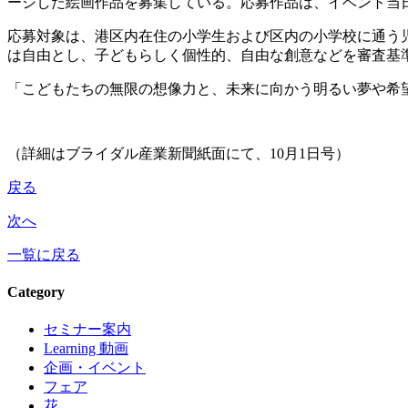
ージした絵画作品を募集している。応募作品は、イベント当
応募対象は、港区内在住の小学生および区内の小学校に通う児童。
は自由とし、子どもらしく個性的、自由な創意などを審査基
「こどもたちの無限の想像力と、未来に向かう明るい夢や希
（詳細はブライダル産業新聞紙面にて、10月1日号）
戻る
次へ
一覧に戻る
Category
セミナー案内
Learning 動画
企画・イベント
フェア
花