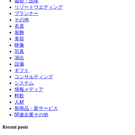
協会・団体
リゾートウエディング
プランナー
その他
衣裳
装飾
美容
映像
写真
演出
設備
ギフト
コンサルティング
システム
情報メディア
料飲
人材
新商品・新サービス
関連企業その他
Recent posts