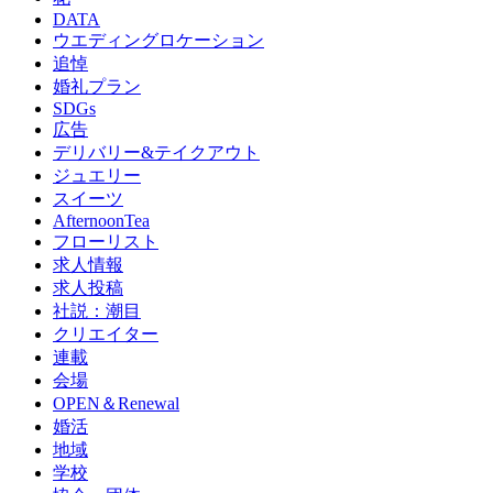
DATA
ウエディングロケーション
追悼
婚礼プラン
SDGs
広告
デリバリー&テイクアウト
ジュエリー
スイーツ
AfternoonTea
フローリスト
求人情報
求人投稿
社説：潮目
クリエイター
連載
会場
OPEN＆Renewal
婚活
地域
学校