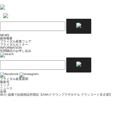
NEWS
媒体概要
ブライダル産業フェア
ブライダルセミナー
INFORMATION
年間購読のお申し込み
ブライダル産業新聞
最新号
トップ
ニュース
会場
IBJと協働で結婚相談所開設【ANAクラウンプラザホテル グランコート名古屋】