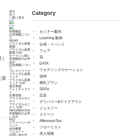
戻る
Category
次へ
一覧に戻る
セミナー案内
年間購読
広告掲載につい
て
Learning 動画
NEWS
ブライダル産業
企画・イベント
新聞
ブライダル産業
フェア
新聞 TOP
キーマンに聞く
花
区）
年間購読のお申
込み
DATA
広告掲載につい
て
ウエディングロケーション
プレスリリース
ブライダル産業
追悼
フェア
に深
ブライダル産業
婚礼プラン
フェア TOP
過去実績
SDGs
フォトギャラリ
ー
広告
出展登録
ブライダルセミ
ナー
デリバリー&テイクアウト
ブライダルセミ
ナー TOP
ジュエリー
INFORMATION
年間購読のお申
スイーツ
し込み
FAQ
AfternoonTea
プライバシーポ
リシー
フローリスト
会社概要
リクルート
求人情報
お問い合わせ