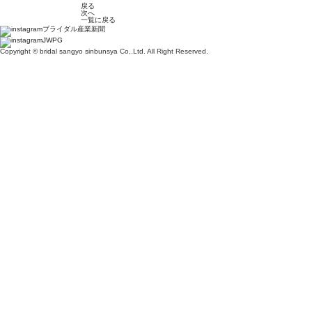
戻る
次へ
一覧に戻る
ブライダル産業新聞
JWPG
Copyright © bridal sangyo sinbunsya Co,.Ltd. All Right Reserved.