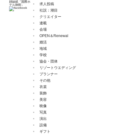
姉妹紙「国際ホ
求人投稿
テル旅館」
社説：潮目
クリエイター
連載
会場
OPEN＆Renewal
婚活
地域
学校
協会・団体
リゾートウエディング
プランナー
その他
衣裳
装飾
美容
映像
写真
演出
設備
ギフト