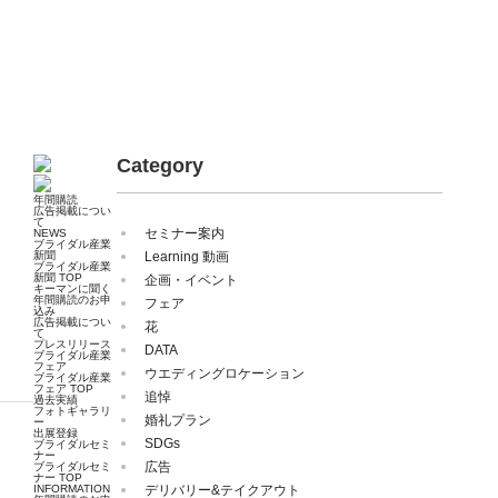
Category
年間購読
広告掲載につい
て
セミナー案内
NEWS
ブライダル産業
新聞
Learning 動画
ブライダル産業
新聞 TOP
企画・イベント
キーマンに聞く
年間購読のお申
フェア
込み
広告掲載につい
花
て
プレスリリース
DATA
ブライダル産業
フェア
ウエディングロケーション
ブライダル産業
フェア TOP
追悼
過去実績
フォトギャラリ
婚礼プラン
ー
出展登録
SDGs
ブライダルセミ
ナー
広告
ブライダルセミ
ナー TOP
INFORMATION
デリバリー&テイクアウト