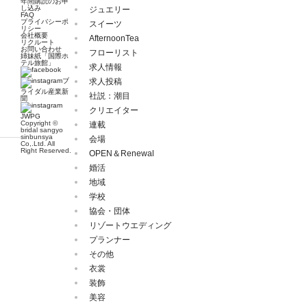
年間購読のお申
し込み
ジュエリー
FAQ
プライバシーポ
スイーツ
リシー
会社概要
AfternoonTea
リクルート
お問い合わせ
フローリスト
姉妹紙「国際ホ
テル旅館」
求人情報
ブ
求人投稿
ライダル産業新
社説：潮目
聞
クリエイター
JWPG
Copyright ©
連載
bridal sangyo
sinbunsya
会場
Co,.Ltd. All
Right Reserved.
OPEN＆Renewal
婚活
地域
学校
協会・団体
リゾートウエディング
プランナー
その他
衣裳
装飾
美容