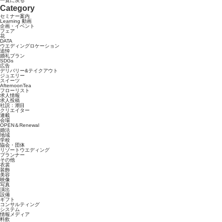
一覧に戻る
Category
セミナー案内
Learning 動画
企画・イベント
フェア
花
DATA
ウエディングロケーション
追悼
婚礼プラン
SDGs
広告
デリバリー&テイクアウト
ジュエリー
スイーツ
AfternoonTea
フローリスト
求人情報
求人投稿
社説：潮目
クリエイター
連載
会場
OPEN＆Renewal
婚活
地域
学校
協会・団体
リゾートウエディング
プランナー
その他
衣裳
装飾
美容
映像
写真
演出
設備
ギフト
コンサルティング
システム
情報メディア
料飲