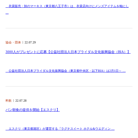
衣裳販売・卸のマーキス（東京都八王子市）は、衣裳店向けにメンズアイテムを軸にし
…
協会・団体
22.07.29
3000人がプレゼントに応募【公益社団法人日本ブライダル文化振興協会（BIA）】
公益社団法人日本ブライダル文化振興協会（東京都中央区・以下BIA）は2月1日～ …
料飲
22.07.28
パン朝食の提供を開始【エスクリ】
エスクリ（東京都港区）が運営する『ラグナスイート ホテル&ウエディン …