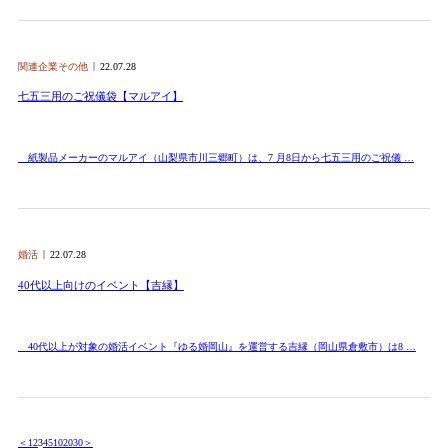
関連企業その他
22.07.28
七五三用のご祝儀袋【マルアイ】
紙製品メーカーのマルアイ（山梨県市川三郷町）は、7 月8日から七五三用のご祝儀 …
婚活
22.07.28
40代以上向けのイベント【吉縁】
40代以上が対象の婚活イベント『ゆる婚岡山』を運営する吉縁（岡山県倉敷市）は8 …
＜
1
2
3
4
5
10
20
30
＞