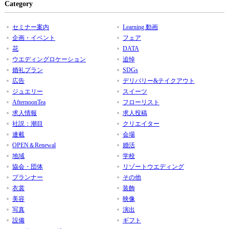
Category
セミナー案内
Learning 動画
企画・イベント
フェア
花
DATA
ウエディングロケーション
追悼
婚礼プラン
SDGs
広告
デリバリー&テイクアウト
ジュエリー
スイーツ
AfternoonTea
フローリスト
求人情報
求人投稿
社説：潮目
クリエイター
連載
会場
OPEN＆Renewal
婚活
地域
学校
協会・団体
リゾートウエディング
プランナー
その他
衣裳
装飾
美容
映像
写真
演出
設備
ギフト