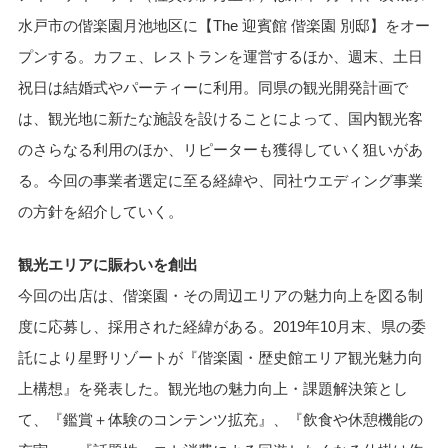
水戸市の偕楽園月池地区に【The 迎賓館 偕楽園 別邸】をオー
プンする。カフェ、レストランを運営するほか、週末、土日
祝日は結婚式やパーティーに利用。同県の観光開発計画で
は、観光地に新たな施設を設けることによって、国内観光客
のさらなる利用のほか、リピーターも獲得していく狙いがあ
る。今回の事業者選定に至る経緯や、同社ウエディング事業
の方針を紹介していく。
観光エリアに賑わいを創出
今回の出店は、偕楽園・その周辺エリアの魅力向上を図る制
度に応募し、採用された経緯がある。2019年10月末、県の委
託により星野リゾートが『偕楽園・歴史館エリア観光魅力向
上構想』を発表した。観光地の魅力向上・課題解決策とし
て、『鑑賞＋体験のコンテンツ拡充』、『飲食や休憩機能の