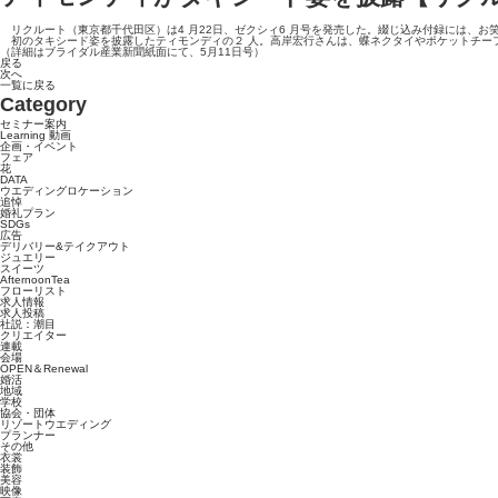
リクルート（東京都千代田区）は4 月22日、ゼクシィ6 月号を発売した。綴じ込み付録には、お笑い
初のタキシード姿を披露したティモンディの２ 人。高岸宏行さんは、蝶ネクタイやポケットチー
（詳細はブライダル産業新聞紙面にて、5月11日号）
戻る
次へ
一覧に戻る
Category
セミナー案内
Learning 動画
企画・イベント
フェア
花
DATA
ウエディングロケーション
追悼
婚礼プラン
SDGs
広告
デリバリー&テイクアウト
ジュエリー
スイーツ
AfternoonTea
フローリスト
求人情報
求人投稿
社説：潮目
クリエイター
連載
会場
OPEN＆Renewal
婚活
地域
学校
協会・団体
リゾートウエディング
プランナー
その他
衣裳
装飾
美容
映像