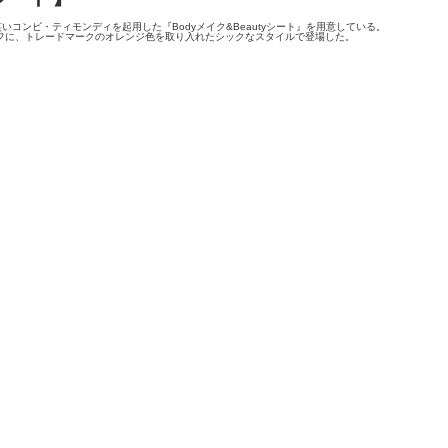
コンビ・ティモンディを起用した『Bodyメイク&Beautyシート』を用意している。
フに、トレードマークのオレンジ色を取り入れたシックなスタイルで登場した。