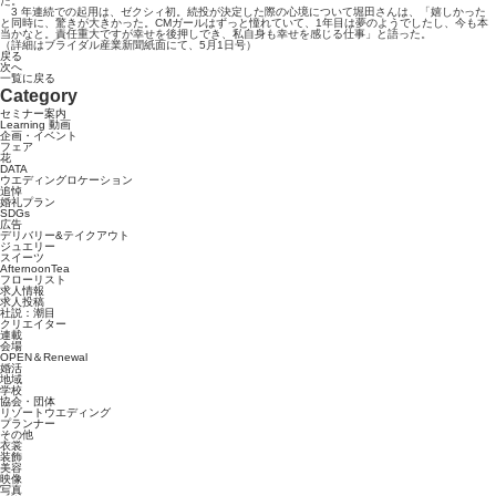
た。
3 年連続での起用は、ゼクシィ初。続投が決定した際の心境について堀田さんは、「嬉しかった
と同時に、驚きが大きかった。CMガールはずっと憧れていて、1年目は夢のようでしたし、今も本
当かなと。責任重大ですが幸せを後押しでき、私自身も幸せを感じる仕事」と語った。
（詳細はブライダル産業新聞紙面にて、5月1日号）
戻る
次へ
一覧に戻る
Category
セミナー案内
Learning 動画
企画・イベント
フェア
花
DATA
ウエディングロケーション
追悼
婚礼プラン
SDGs
広告
デリバリー&テイクアウト
ジュエリー
スイーツ
AfternoonTea
フローリスト
求人情報
求人投稿
社説：潮目
クリエイター
連載
会場
OPEN＆Renewal
婚活
地域
学校
協会・団体
リゾートウエディング
プランナー
その他
衣裳
装飾
美容
映像
写真