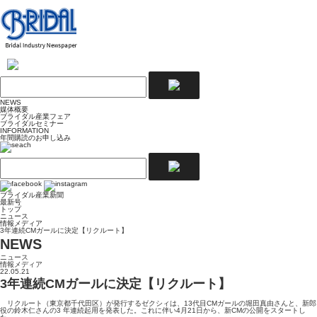
NEWS
媒体概要
ブライダル産業フェア
ブライダルセミナー
INFORMATION
年間購読のお申し込み
ブライダル産業新聞
最新号
トップ
ニュース
情報メディア
3年連続CMガールに決定【リクルート】
NEWS
ニュース
情報メディア
22.05.21
3年連続CMガールに決定【リクルート】
リクルート（東京都千代田区）が発行するゼクシィは、13代目CMガールの堀田真由さんと、新郎
役の鈴木仁さんの3 年連続起用を発表した。これに伴い4月21日から、新CMの公開をスタートし