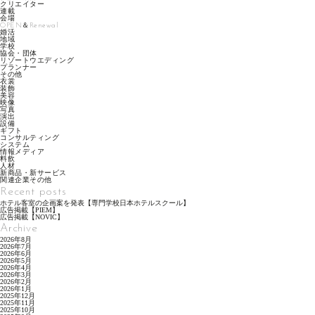
クリエイター
連載
会場
OPEN＆Renewal
婚活
地域
学校
協会・団体
リゾートウエディング
プランナー
その他
衣裳
装飾
美容
映像
写真
演出
設備
ギフト
コンサルティング
システム
情報メディア
料飲
人材
新商品・新サービス
関連企業その他
Recent posts
ホテル客室の企画案を発表【専門学校日本ホテルスクール】
広告掲載【PIEM】
広告掲載【NOVIC】
Archive
2026年8月
2026年7月
2026年6月
2026年5月
2026年4月
2026年3月
2026年2月
2026年1月
2025年12月
2025年11月
2025年10月