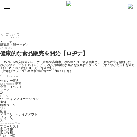
NEWS
ニュース
新商品・新サービス
22.04.03
健康的な食品販売を開始【ロヂナ】
アパレル輸入販売のロヂナ（岐阜県高山市）は昨年7 月、新規事業として食品販売を開始した。
おからやアーモンドのほか、ナッツなど健康的な食品を提案するブランド【すこやか商店】を立ち
上げ、2 月の月商は1300万円を達成した。
（詳細はブライダル産業新聞紙面にて、3月21日号）
Category
セミナー案内
Learning 動画
企画・イベント
フェア
花
DATA
ウエディングロケーション
追悼
婚礼プラン
SDGs
広告
デリバリー&テイクアウト
ジュエリー
スイーツ
AfternoonTea
フローリスト
求人情報
求人投稿
社説：潮目