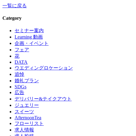
一覧に戻る
Category
セミナー案内
Learning 動画
企画・イベント
フェア
花
DATA
ウエディングロケーション
追悼
婚礼プラン
SDGs
広告
デリバリー&テイクアウト
ジュエリー
スイーツ
AfternoonTea
フローリスト
求人情報