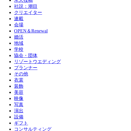
求人投稿
社説：潮目
クリエイター
連載
会場
OPEN＆Renewal
婚活
地域
学校
協会・団体
リゾートウエディング
プランナー
その他
衣裳
装飾
美容
映像
写真
演出
設備
ギフト
コンサルティング