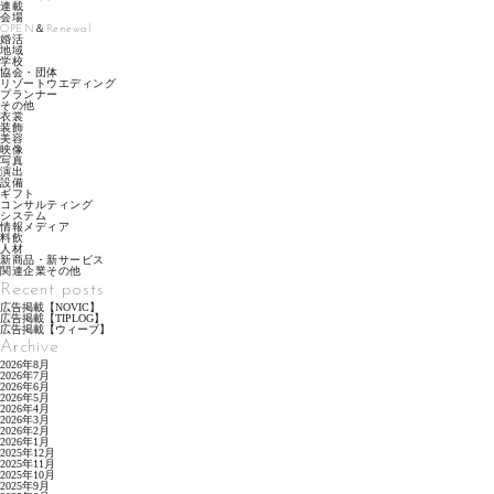
連載
会場
OPEN＆Renewal
婚活
地域
学校
協会・団体
リゾートウエディング
プランナー
その他
衣裳
装飾
美容
映像
写真
演出
設備
ギフト
コンサルティング
システム
情報メディア
料飲
人材
新商品・新サービス
関連企業その他
Recent posts
広告掲載【NOVIC】
広告掲載【TIPLOG】
広告掲載【ウィーブ】
Archive
2026年8月
2026年7月
2026年6月
2026年5月
2026年4月
2026年3月
2026年2月
2026年1月
2025年12月
2025年11月
2025年10月
2025年9月