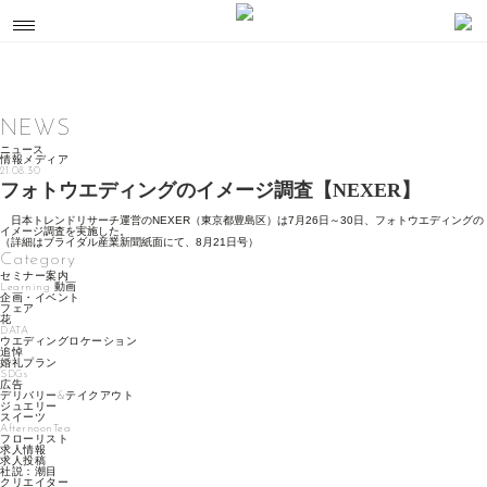
NEWS
ニュース
情報メディア
21.08.30
フォトウエディングのイメージ調査【NEXER】
日本トレンドリサーチ運営のNEXER（東京都豊島区）は7月26日～30日、フォトウエディングの
イメージ調査を実施した。
（詳細はブライダル産業新聞紙面にて、8月21日号）
Category
セミナー案内
Learning 動画
企画・イベント
フェア
花
DATA
ウエディングロケーション
追悼
婚礼プラン
SDGs
広告
デリバリー&テイクアウト
ジュエリー
スイーツ
AfternoonTea
フローリスト
求人情報
求人投稿
社説：潮目
クリエイター