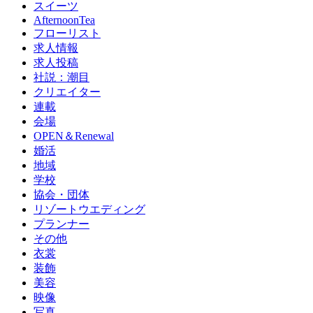
スイーツ
AfternoonTea
フローリスト
求人情報
求人投稿
社説：潮目
クリエイター
連載
会場
OPEN＆Renewal
婚活
地域
学校
協会・団体
リゾートウエディング
プランナー
その他
衣裳
装飾
美容
映像
写真