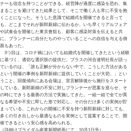
ナーも信念を持つことができる。経営陣が過度に感染を恐れ、集
まることを避けてきた結果として、そこで働く人も常に不安を抱
くことになった。そうした意識で結婚式を開催できると言って
も、どこまでそれが新郎新婦に伝わるか。いち早くリアルフェア
や試食会を開催した東京會舘も、顧客に感染対策を伝えると共
に、プランナーに自分たちのやっていることへの自信を与える側
面もあった。
3つ目は、コロナ禍においても結婚式を開催してきたという経験
に基づく、適切な選択肢の提供だ。ブラスの河合達明社長が語っ
ているのは、「誰も正解が分からない中で、こうした方法がある
という開催の事例を新郎新婦に提供していくことが大切。」とい
うこと。回復傾向にある会場は、宣言解除後から施行をスタート
している。新郎新婦の不安に対しプランナーが思案を巡らせ、そ
の時にできうる最善の方法で実施してきた。一組一組で全てが異
なる希望や不安に即した形で対応し、その分だけ多くの実例が貯
まっている。これからの開催に不安を持つ新郎新婦に対しても、
多くの引き出しから最適なものを実例として提案することで、開
催できるという安心感を高められる。
（詳細はブライダル産業新聞紙面にて、10月1日号）