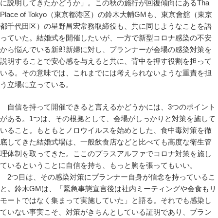
に説明してきたかどうか」。この秋の施行が回復傾向にあるTha
Place of Tokyo（東京都港区）の鈴木大輔GMも、東京會舘（東京
都千代田区）の星野昌宏常務取締役も、共に同じようなことを語
っていた。結婚式を開催したいが、一方で新型コロナ感染の不安
から悩んでいる新郎新婦に対し、プランナーが会場の感染対策を
説明することで安心感を与えると共に、背中を押す役割を担って
いる。その意味では、これまでには考えられないような重責を担
う立場に立っている。
自信を持って開催できると言えるかどうかには、3つのポイント
がある。1つは、その根拠として、会場がしっかりと対策を施して
いること。もともとノロウイルスを始めとした、食中毒対策を徹
底してきた結婚式場は、一般飲食店などと比べても高度な衛生管
理体制を取ってきた。ここのプラスアルファでコロナ対策を施し
ているということに自信を持ち、もっと胸を張ってもいい。
2つ目は、その感染対策にプランナー自身が信念を持っているこ
と。鈴木GMは、「緊急事態宣言後は社内ミーティングや会食もリ
モートではなく集まって実施していた」と語る。それでも感染し
ていない事実こそ、対策がきちんとしている証明であり、プラン