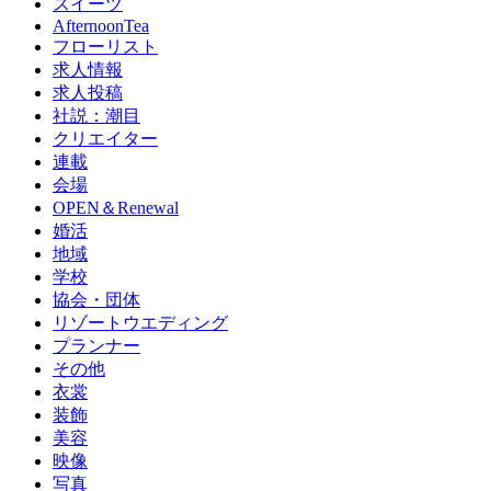
スイーツ
AfternoonTea
フローリスト
求人情報
求人投稿
社説：潮目
クリエイター
連載
会場
OPEN＆Renewal
婚活
地域
学校
協会・団体
リゾートウエディング
プランナー
その他
衣裳
装飾
美容
映像
写真