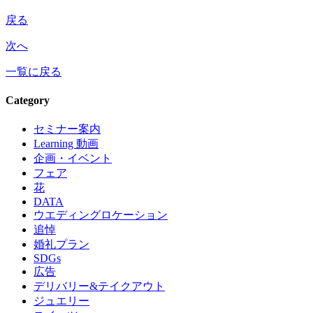
戻る
次へ
一覧に戻る
Category
セミナー案内
Learning 動画
企画・イベント
フェア
花
DATA
ウエディングロケーション
追悼
婚礼プラン
SDGs
広告
デリバリー&テイクアウト
ジュエリー