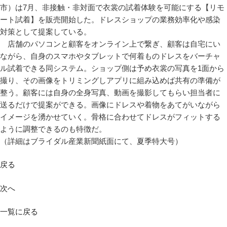
市）は7月、非接触・非対面で衣裳の試着体験を可能にする【リモ
ート試着】を販売開始した。ドレスショップの業務効率化や感染
対策として提案している。
店舗のパソコンと顧客をオンライン上で繋ぎ、顧客は自宅にい
ながら、自身のスマホやタブレットで何着ものドレスをバーチャ
ル試着できる同システム。ショップ側は予め衣裳の写真を1面から
撮り、その画像をトリミングしアプリに組み込めば共有の準備が
整う。顧客には自身の全身写真、動画を撮影してもらい担当者に
送るだけで提案ができる。画像にドレスや着物をあてがいながら
イメージを湧かせていく。骨格に合わせてドレスがフィットする
ように調整できるのも特徴だ。
（詳細はブライダル産業新聞紙面にて、夏季特大号）
戻る
次へ
一覧に戻る