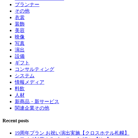
プランナー
その他
衣裳
装飾
美容
映像
写真
演出
設備
ギフト
コンサルティング
システム
情報メディア
料飲
人材
新商品・新サービス
関連企業その他
Recent posts
19周年プラン お祝い演出実施【クロスホテル札幌】