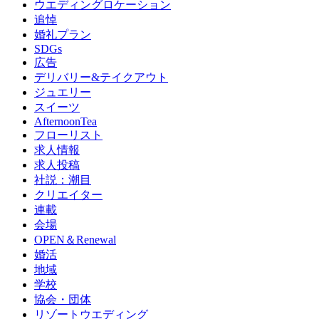
ウエディングロケーション
追悼
婚礼プラン
SDGs
広告
デリバリー&テイクアウト
ジュエリー
スイーツ
AfternoonTea
フローリスト
求人情報
求人投稿
社説：潮目
クリエイター
連載
会場
OPEN＆Renewal
婚活
地域
学校
協会・団体
リゾートウエディング