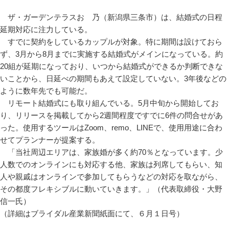
ザ・ガーデンテラスおゝ乃（新潟県三条市）は、結婚式の日程
延期対応に注力している。
すでに契約をしているカップルが対象。特に期間は設けておら
ず、3月から8月までに実施する結婚式がメインになっている。約
20組が延期になっており、いつから結婚式ができるか判断できな
いことから、日延べの期間もあえて設定していない。3年後などの
ように数年先でも可能だ。
リモート結婚式にも取り組んでいる。5月中旬から開始してお
り、リリースを掲載してから2週間程度ですでに6件の問合せがあ
った。使用するツールはZoom、remo、LINEで、使用用途に合わ
せてプランナーが提案する。
「当社周辺エリアは、家族婚が多く約70％となっています。少
人数でのオンラインにも対応する他、家族は列席してもらい、知
人や親戚はオンラインで参加してもらうなどの対応を取ながら、
その都度フレキシブルに動いていきます。」（代表取締役・大野
信一氏）
（詳細はブライダル産業新聞紙面にて、６月１日号）