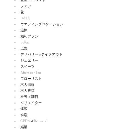
企画・イベント
フェア
花
DATA
ウエディングロケーション
追悼
婚礼プラン
SDGs
広告
デリバリー&テイクアウト
ジュエリー
スイーツ
AfternoonTea
フローリスト
求人情報
求人投稿
社説：潮目
クリエイター
連載
会場
OPEN＆Renewal
婚活