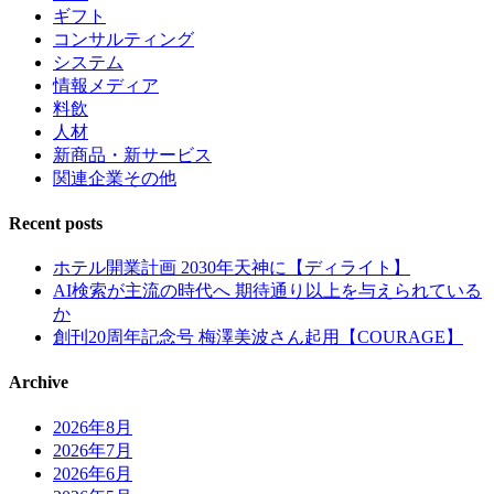
ギフト
コンサルティング
システム
情報メディア
料飲
人材
新商品・新サービス
関連企業その他
Recent posts
ホテル開業計画 2030年天神に【ディライト】
AI検索が主流の時代へ 期待通り以上を与えられている
か
創刊20周年記念号 梅澤美波さん起用【COURAGE】
Archive
2026年8月
2026年7月
2026年6月