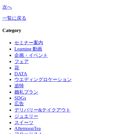
次へ
一覧に戻る
Category
セミナー案内
Learning 動画
企画・イベント
フェア
花
DATA
ウエディングロケーション
追悼
婚礼プラン
SDGs
広告
デリバリー&テイクアウト
ジュエリー
スイーツ
AfternoonTea