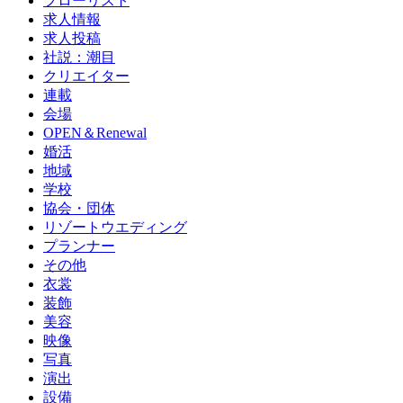
フローリスト
求人情報
求人投稿
社説：潮目
クリエイター
連載
会場
OPEN＆Renewal
婚活
地域
学校
協会・団体
リゾートウエディング
プランナー
その他
衣裳
装飾
美容
映像
写真
演出
設備