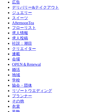
広告
デリバリー&テイクアウト
ジュエリー
スイーツ
AfternoonTea
フローリスト
求人情報
求人投稿
社説：潮目
クリエイター
連載
会場
OPEN＆Renewal
婚活
地域
学校
協会・団体
リゾートウエディング
プランナー
その他
衣裳
装飾