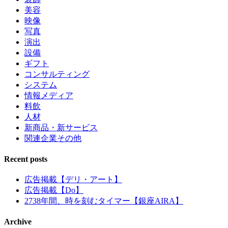
美容
映像
写真
演出
設備
ギフト
コンサルティング
システム
情報メディア
料飲
人材
新商品・新サービス
関連企業その他
Recent posts
広告掲載【デリ・アート】
広告掲載【Do】
2738年間、時を刻むタイマー【銀座AIRA】
Archive