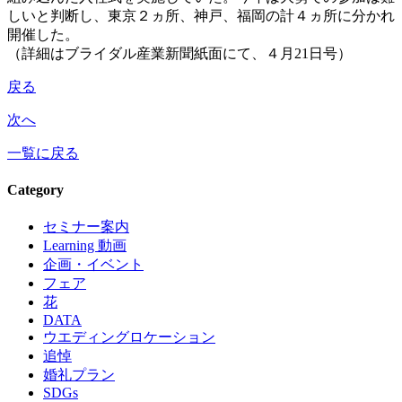
しいと判断し、東京２ヵ所、神戸、福岡の計４ヵ所に分かれ
開催した。
（詳細はブライダル産業新聞紙面にて、４月21日号）
戻る
次へ
一覧に戻る
Category
セミナー案内
Learning 動画
企画・イベント
フェア
花
DATA
ウエディングロケーション
追悼
婚礼プラン
SDGs