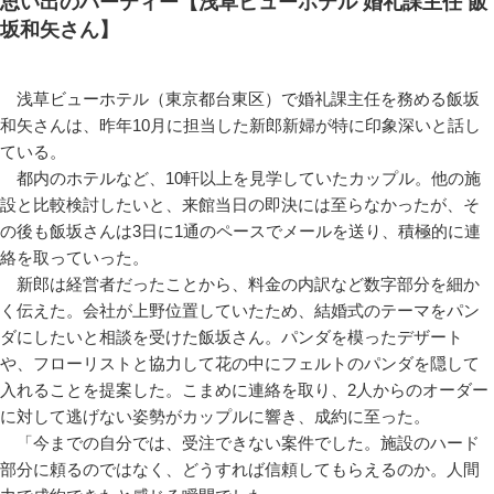
思い出のパーティー【浅草ビューホテル 婚礼課主任 飯
坂和矢さん】
浅草ビューホテル（東京都台東区）で婚礼課主任を務める飯坂
和矢さんは、昨年10月に担当した新郎新婦が特に印象深いと話し
ている。
都内のホテルなど、10軒以上を見学していたカップル。他の施
設と比較検討したいと、来館当日の即決には至らなかったが、そ
の後も飯坂さんは3日に1通のペースでメールを送り、積極的に連
絡を取っていった。
新郎は経営者だったことから、料金の内訳など数字部分を細か
く伝えた。会社が上野位置していたため、結婚式のテーマをパン
ダにしたいと相談を受けた飯坂さん。パンダを模ったデザート
や、フローリストと協力して花の中にフェルトのパンダを隠して
入れることを提案した。こまめに連絡を取り、2人からのオーダー
に対して逃げない姿勢がカップルに響き、成約に至った。
「今までの自分では、受注できない案件でした。施設のハード
部分に頼るのではなく、どうすれば信頼してもらえるのか。人間