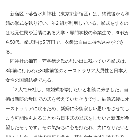
新宿区下落合氷川神社（東京都新宿区）は、終戦後から和
婚の挙式を執り行い、年2 組が利用している。挙式をするの
は地元住民や近隣にある大学・専門学校の卒業生で、30代か
ら50代。挙式料は5 万円で、衣裳は自由に持ち込みができ
る。
同神社の禰宜・守谷徳之氏の思い出に残っている挙式は、
3年前に行われた30歳前後のオーストラリア人男性と日本人
女性の国際結婚である。
「2 人で来社し、結婚式を挙げたいと相談に来ました。当
初は新郎の母国での式を考えていたそうです。結婚式後にオ
ーストラリアに戻るため、新婦に今後寂しい思いをさせてし
まう可能性もあることから日本式の挙式をしたいと新郎が希
望したそうです。その気持ちに心を打たれ、力になりたいと
思いました。神社の内覧を含め、打ち合わせは1 回のみで、