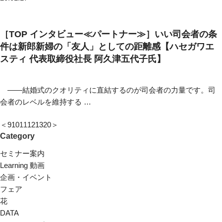
［TOP インタビュー≪パートナー≫］いい司会者の条
件は新郎新婦の「友人」としての距離感【ハセガワエ
スティ 代表取締役社長 阿久津五代子氏】
――結婚式のクオリティに直結するのが司会者の力量です。司
会者のレベルを維持する …
＜
9
10
11
12
13
20
＞
Category
セミナー案内
Learning 動画
企画・イベント
フェア
花
DATA