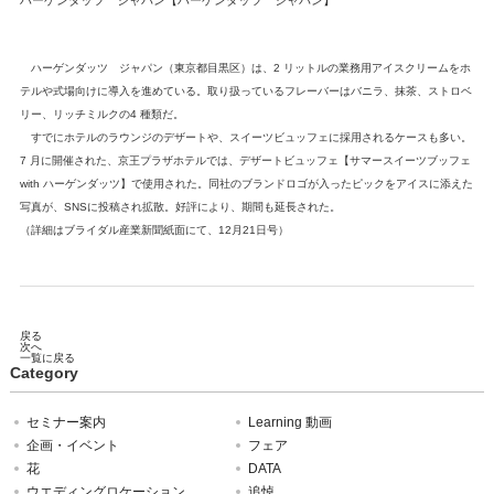
ハーゲンダッツ ジャパン【ハーゲンダッツ ジャパン】
ハーゲンダッツ ジャパン（東京都目黒区）は、2 リットルの業務用アイスクリームをホ
テルや式場向けに導入を進めている。取り扱っているフレーバーはバニラ、抹茶、ストロベ
リー、リッチミルクの4 種類だ。
すでにホテルのラウンジのデザートや、スイーツビュッフェに採用されるケースも多い。
7 月に開催された、京王プラザホテルでは、デザートビュッフェ【サマースイーツブッフェ
with ハーゲンダッツ】で使用された。同社のブランドロゴが入ったピックをアイスに添えた
写真が、SNSに投稿され拡散。好評により、期間も延長された。
（詳細はブライダル産業新聞紙面にて、12月21日号）
戻る
次へ
一覧に戻る
Category
セミナー案内
Learning 動画
企画・イベント
フェア
花
DATA
ウエディングロケーション
追悼