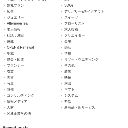
婚礼プラン
SDGs
広告
デリバリー&テイクアウト
ジュエリー
スイーツ
AfternoonTea
フローリスト
求人情報
求人投稿
社説：潮目
クリエイター
連載
会場
OPEN＆Renewal
婚活
地域
学校
協会・団体
リゾートウエディング
プランナー
その他
衣裳
装飾
美容
映像
写真
演出
設備
ギフト
コンサルティング
システム
情報メディア
料飲
人材
新商品・新サービス
関連企業その他
Recent posts