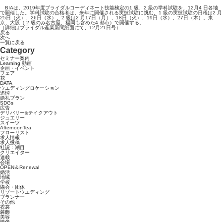
BIAは、2019年度ブライダルコーディネート技能検定の1 級、2 級の学科試験を、12月4 日各地
で開催した。学科試験の合格者は、来年に開催される実技試験に挑む。1 級の実技試験の日程は2 月
25日（火）、26日（水）、2 級は2 月17日（月）、18日（火）、19日（水）、27日（木）。東
京、大阪（ 2 級のみ名古屋、福岡も含めた4 都市）で開催する。
（詳細はブライダル産業新聞紙面にて、12月21日号）
戻る
次へ
一覧に戻る
Category
セミナー案内
Learning 動画
企画・イベント
フェア
花
DATA
ウエディングロケーション
追悼
婚礼プラン
SDGs
広告
デリバリー&テイクアウト
ジュエリー
スイーツ
AfternoonTea
フローリスト
求人情報
求人投稿
社説：潮目
クリエイター
連載
会場
OPEN＆Renewal
婚活
地域
学校
協会・団体
リゾートウエディング
プランナー
その他
衣裳
装飾
美容
映像