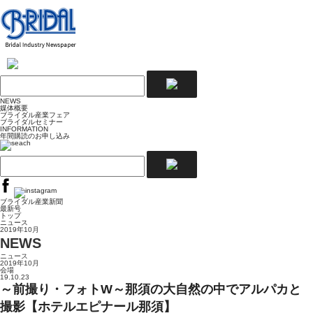
NEWS
媒体概要
ブライダル産業フェア
ブライダルセミナー
INFORMATION
年間購読のお申し込み
ブライダル産業新聞
最新号
トップ
ニュース
2019年10月
NEWS
ニュース
2019年10月
会場
19.10.23
～前撮り・フォトW～那須の大自然の中でアルパカと
撮影【ホテルエピナール那須】