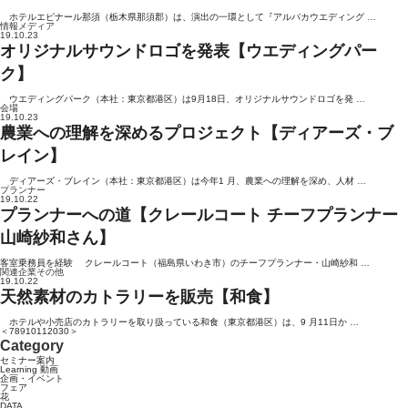
ホテルエピナール那須（栃木県那須郡）は、演出の一環として『アルパカウエディング …
情報メディア
19.10.23
オリジナルサウンドロゴを発表【ウエディングパー
ク】
ウエディングパーク（本社：東京都港区）は9月18日、オリジナルサウンドロゴを発 …
会場
19.10.23
農業への理解を深めるプロジェクト【ディアーズ・ブ
レイン】
ディアーズ・ブレイン（本社：東京都港区）は今年1 月、農業への理解を深め、人材 …
プランナー
19.10.22
プランナーへの道【クレールコート チーフプランナー
山崎紗和さん】
客室乗務員を経験 クレールコート（福島県いわき市）のチーフプランナー・山崎紗和 …
関連企業その他
19.10.22
天然素材のカトラリーを販売【和食】
ホテルや小売店のカトラリーを取り扱っている和食（東京都港区）は、9 月11日か …
＜
7
8
9
10
11
20
30
＞
Category
セミナー案内
Learning 動画
企画・イベント
フェア
花
DATA