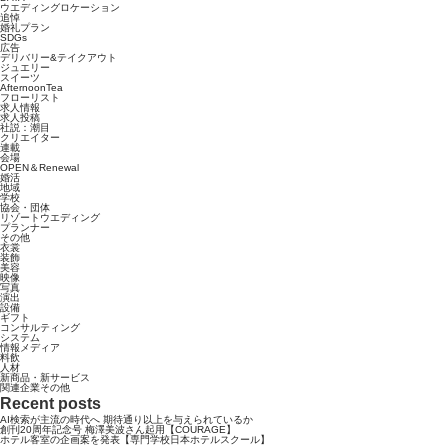
ウエディングロケーション
追悼
婚礼プラン
SDGs
広告
デリバリー&テイクアウト
ジュエリー
スイーツ
AfternoonTea
フローリスト
求人情報
求人投稿
社説：潮目
クリエイター
連載
会場
OPEN＆Renewal
婚活
地域
学校
協会・団体
リゾートウエディング
プランナー
その他
衣裳
装飾
美容
映像
写真
演出
設備
ギフト
コンサルティング
システム
情報メディア
料飲
人材
新商品・新サービス
関連企業その他
Recent posts
AI検索が主流の時代へ 期待通り以上を与えられているか
創刊20周年記念号 梅澤美波さん起用【COURAGE】
ホテル客室の企画案を発表【専門学校日本ホテルスクール】