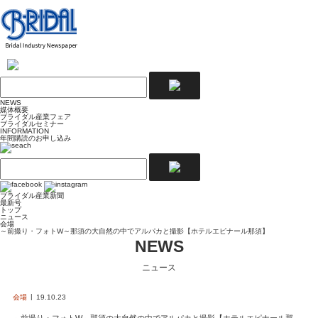
NEWS
媒体概要
ブライダル産業フェア
ブライダルセミナー
INFORMATION
年間購読のお申し込み
ブライダル産業新聞
最新号
トップ
ニュース
会場
～前撮り・フォトW～那須の大自然の中でアルパカと撮影【ホテルエピナール那須】
NEWS
ニュース
会場
19.10.23