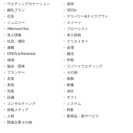
ウエディングロケーション
追悼
婚礼プラン
SDGs
広告
デリバリー&テイクアウト
ジュエリー
スイーツ
AfternoonTea
フローリスト
求人情報
求人投稿
社説：潮目
クリエイター
連載
会場
OPEN＆Renewal
婚活
地域
学校
協会・団体
リゾートウエディング
プランナー
その他
衣裳
装飾
美容
映像
写真
演出
設備
ギフト
コンサルティング
システム
情報メディア
料飲
人材
新商品・新サービス
関連企業その他