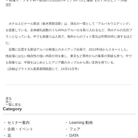
～前撮り・フォトW～那須の大自然の中でアルパカと撮影【ホテルエピナール那
須】
ホテルエピナール那須（栃木県那須郡）は、演出の一環として『アルパカウエディング』
を提案している。全体婚礼組数のうち40%がアルパカを取り入れるなど、同ホテルの注目プ
ランとなっている。中でも前撮りは人気で、海外からのフォト受注は年間30件に達するほど
だ。
近隣に位置する那須アルパカ牧場とのタイアップ企画で、2012年頃からスタートした。
他会場にはない独自性の強い内容が功を奏し、東京など県外からの集客の実績も持つ。中で
も前撮りは、中国をはじめとしたアジア圏のカップルから高い支持を得ている。
（詳細はブライダル産業新聞紙面にて、10月11日号）
戻る
次へ
一覧に戻る
Category
セミナー案内
Learning 動画
企画・イベント
フェア
花
DATA