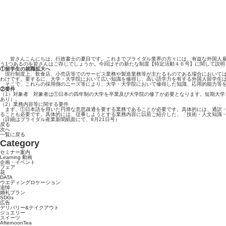
皆さんこんにちは。行政書士の夏目です。これまでブライダル業界の方々には、有益な外国人雇用
う1つあるのを皆さんはご存じでしょうか。今回はその新たな制度【特定活動４６号】に関して説明
①留学生の就職拡大へ
現行制度上、飲食店、小売店等でのサービス業務や製造業務等が主たるものである場合においては
わけです。要するに、大学・大学院において広い知識を修得し、高い語学力を有する外国人留学生
そこで、これらの採用側のニーズ等により、大学・大学院において修得した知識、応用的能力等を
②要件
（1）対象者 対象者は①日本の四年制の大学を卒業及び大学院の修了が必要となります。短期大学
あり）。
（2）業務内容等に関する要件
まず、①日本語を用いた円滑な意思疎通を要する業務であることが必要です。具体的には、通訳・
ることも必要です。具体的には、従事しようとする業務内容に以前ご紹介した、「技術・人文知識
（詳細はブライダル産業新聞紙面にて、8月21日号）
戻る
次へ
一覧に戻る
Category
セミナー案内
Learning 動画
企画・イベント
フェア
花
DATA
ウエディングロケーション
追悼
婚礼プラン
SDGs
広告
デリバリー&テイクアウト
ジュエリー
スイーツ
AfternoonTea