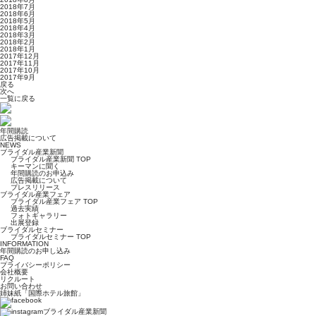
2018年7月
2018年6月
2018年5月
2018年4月
2018年3月
2018年2月
2018年1月
2017年12月
2017年11月
2017年10月
2017年9月
戻る
次へ
一覧に戻る
年間購読
広告掲載について
NEWS
ブライダル産業新聞
ブライダル産業新聞 TOP
キーマンに聞く
年間購読のお申込み
広告掲載について
プレスリリース
ブライダル産業フェア
ブライダル産業フェア TOP
過去実績
フォトギャラリー
出展登録
ブライダルセミナー
ブライダルセミナー TOP
INFORMATION
年間購読のお申し込み
FAQ
プライバシーポリシー
会社概要
リクルート
お問い合わせ
姉妹紙「国際ホテル旅館」
ブライダル産業新聞