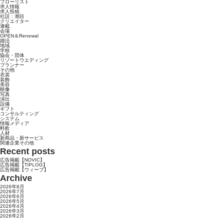
フローリスト
求人情報
求人投稿
社説：潮目
クリエイター
連載
会場
OPEN＆Renewal
婚活
地域
学校
協会・団体
リゾートウエディング
プランナー
その他
衣裳
装飾
美容
映像
写真
演出
設備
ギフト
コンサルティング
システム
情報メディア
料飲
人材
新商品・新サービス
関連企業その他
Recent posts
広告掲載【NOVIC】
広告掲載【TIPLOG】
広告掲載【ウィーブ】
Archive
2026年8月
2026年7月
2026年6月
2026年5月
2026年4月
2026年3月
2026年2月