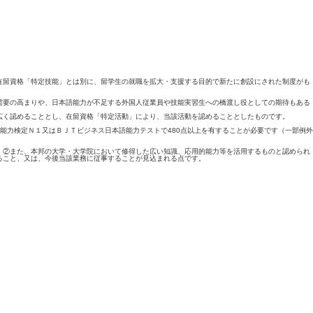
留資格「特定技能」とは別に、留学生の就職を拡大・支援する目的で新たに創設にされた制度がも
需要の高まりや、日本語能力が不足する外国人従業員や技能実習生への橋渡し役としての期待もある
広く認めることとし、在留資格「特定活動」により、当該活動を認めることとしたものです。
能力検定Ｎ１又はＢＪＴビジネス日本語能力テストで480点以上を有することが必要です（一部例外
。②また、本邦の大学・大学院において修得した広い知識、応用的能力等を活用するものと認められ
ること、又は、今後当該業務に従事することが見込まれる点です。