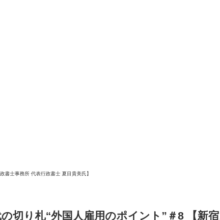
政書士事務所 代表行政書士 夏目貴美氏】
の切り札“外国人雇用のポイント”＃8 【新宿