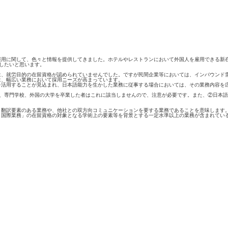
に関して、色々と情報を提供してきました。ホテルやレストランにおいて外国人を雇用できる新在
したいと思います。
、就労目的の在留資格が認められていませんでした。ですが民間企業等においては、インバウンド
は、幅広い業務において採用ニーズが高まっています。
活用することが見込まれ、日本語能力を生かした業務に従事する場合においては、その業務内容を
、専門学校、外国の大学を卒業した者はこれに該当しませんので、注意が必要です。また、②日本語
翻訳要素のある業務や、他社との双方向コミュニケーションを要する業務であることを意味します
・国際業務」の在留資格の対象となる学術上の要素等を背景とする一定水準以上の業務が含まれてい