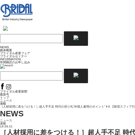
NEWS
媒体概要
ブライダル産業フェア
ブライダルセミナー
INFORMATION
年間購読のお申し込み
ブライダル産業新聞
最新号
トップ
ニュース
連載
［人材採用に差をつける！］超人手不足 時代の切り札“外国人雇用のポイント”＃8 【新宿スフィア行
NEWS
ニュース
連載
19.09.01
［人材採用に差をつける！］超人手不足 時代