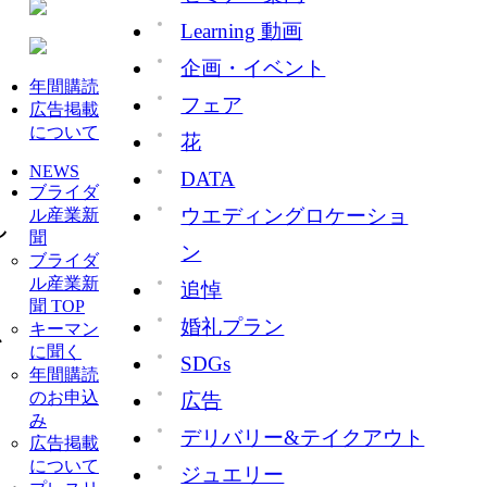
Learning 動画
企画・イベント
年間購読
フェア
広告掲載
について
花
NEWS
DATA
ブライダ
ウエディングロケーショ
ル産業新
し
聞
ン
ブライダ
ル産業新
追悼
聞 TOP
婚礼プラン
キーマン
掛
に聞く
SDGs
年間購読
のお申込
広告
み
デリバリー&テイクアウト
広告掲載
について
ジュエリー