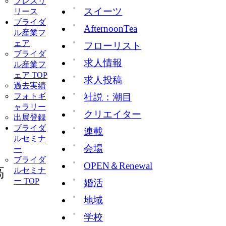
プレスリ
スイーツ
リース
ブライダ
AfternoonTea
ル産業フ
ェア
フローリスト
ブライダ
求人情報
ル産業フ
ェア TOP
求人投稿
過去実績
社説：潮目
フォトギ
ャラリー
クリエイター
出展登録
ブライダ
連載
ルセミナ
会場
ー
ブライダ
OPEN＆Renewal
高
ルセミナ
ー TOP
婚活
地域
学校