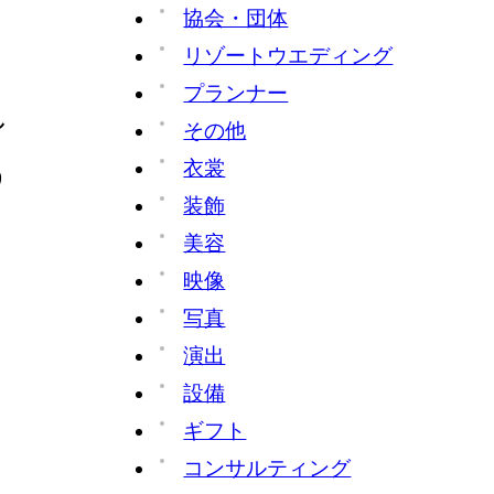
協会・団体
、
リゾートウエディング
プランナー
し
その他
衣裳
う
装飾
美容
映像
写真
演出
設備
ギフト
コンサルティング