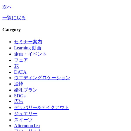
次へ
一覧に戻る
Category
セミナー案内
Learning 動画
企画・イベント
フェア
花
DATA
ウエディングロケーション
追悼
婚礼プラン
SDGs
広告
デリバリー&テイクアウト
ジュエリー
スイーツ
AfternoonTea