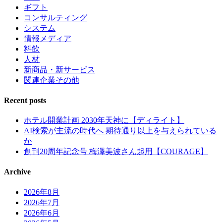
ギフト
コンサルティング
システム
情報メディア
料飲
人材
新商品・新サービス
関連企業その他
Recent posts
ホテル開業計画 2030年天神に【ディライト】
AI検索が主流の時代へ 期待通り以上を与えられている
か
創刊20周年記念号 梅澤美波さん起用【COURAGE】
Archive
2026年8月
2026年7月
2026年6月