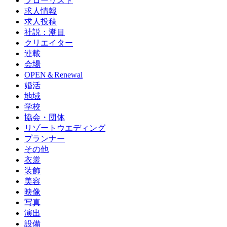
フローリスト
求人情報
求人投稿
社説：潮目
クリエイター
連載
会場
OPEN＆Renewal
婚活
地域
学校
協会・団体
リゾートウエディング
プランナー
その他
衣裳
装飾
美容
映像
写真
演出
設備