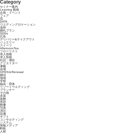
Category
セミナー案内
Learning 動画
企画・イベント
フェア
花
DATA
ウエディングロケーション
追悼
婚礼プラン
SDGs
広告
デリバリー&テイクアウト
ジュエリー
スイーツ
AfternoonTea
フローリスト
求人情報
求人投稿
社説：潮目
クリエイター
連載
会場
OPEN＆Renewal
婚活
地域
学校
協会・団体
リゾートウエディング
プランナー
その他
衣裳
装飾
美容
映像
写真
演出
設備
ギフト
コンサルティング
システム
情報メディア
料飲
人材