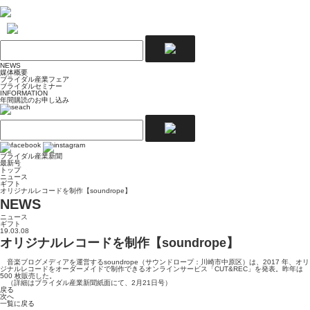
NEWS
媒体概要
ブライダル産業フェア
ブライダルセミナー
INFORMATION
年間購読のお申し込み
ブライダル産業新聞
最新号
トップ
ニュース
ギフト
オリジナルレコードを制作【soundrope】
NEWS
ニュース
ギフト
19.03.08
オリジナルレコードを制作【soundrope】
音楽ブログメディアを運営するsoundrope（サウンドロープ：川崎市中原区）は、2017 年、オリ
ジナルレコードをオーダーメイドで制作できるオンラインサービス「CUT&REC」を発表。昨年は
500 枚販売した。
（詳細はブライダル産業新聞紙面にて、2月21日号）
戻る
次へ
一覧に戻る