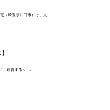
電（埼玉県川口市）は、太 …
ス】
日に、運営するク …
】