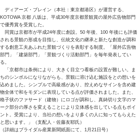
ディアーズ・ブレイン（本社：東京都港区）が運営する、
KOTOWA 京都 八坂は、平成30年度京都景観賞の屋外広告物部門
で優秀賞を受賞した。
同賞は京都市が平成24年度に創設。50 年後、100 年後にも評価
される景観の形成を目指し、伝統文化の継承と新たな創造が調和
する創意工夫あふれた景観づくりを表彰する制度。「屋外広告物
部門」「建築部門」「景観づくり活動部門」を毎年発表してい
る。
「京都市は条例により、大きく目立つ看板の設置が難しい。ま
ちのシンボルになりながらも、景観に溶け込む施設をとの想いを
込めました。シンプルで高級感があり、控えめなサインを含め建
物全体で和をモダンに表現している点が評価されました。また、
格子状のファサード（建物）にロゴが調和し、真鋳切り文字のマ
ーク部分の厚さを変えることにより立体感を出している点もポイ
ント。受賞により、当社の想いをより多くの人に知ってもらえた
と思います。」（支配人・佐藤友耶氏）
（詳細はブライダル産業新聞紙面にて、1月21日号）