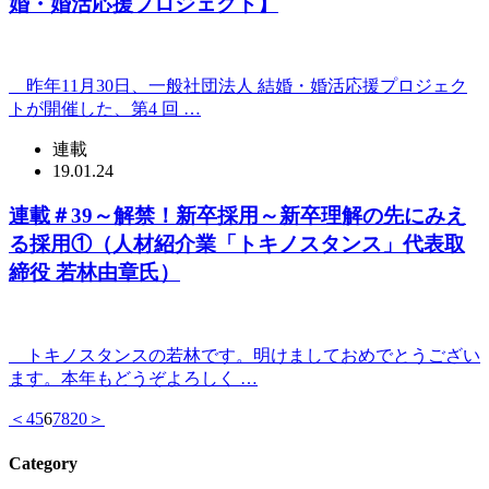
婚・婚活応援プロジェクト】
昨年11月30日、一般社団法人 結婚・婚活応援プロジェク
トが開催した、第4 回 …
連載
19.01.24
連載＃39～解禁！新卒採用～新卒理解の先にみえ
る採用①（人材紹介業「トキノスタンス」代表取
締役 若林由章氏）
トキノスタンスの若林です。明けましておめでとうござい
ます。本年もどうぞよろしく …
＜
4
5
6
7
8
20
＞
Category