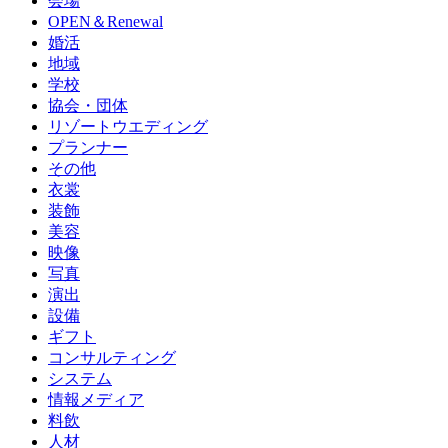
会場
OPEN＆Renewal
婚活
地域
学校
協会・団体
リゾートウエディング
プランナー
その他
衣裳
装飾
美容
映像
写真
演出
設備
ギフト
コンサルティング
システム
情報メディア
料飲
人材