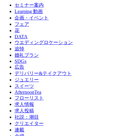
セミナー案内
Learning 動画
企画・イベント
フェア
花
DATA
ウエディングロケーション
追悼
婚礼プラン
SDGs
広告
デリバリー&テイクアウト
ジュエリー
スイーツ
AfternoonTea
フローリスト
求人情報
求人投稿
社説：潮目
クリエイター
連載