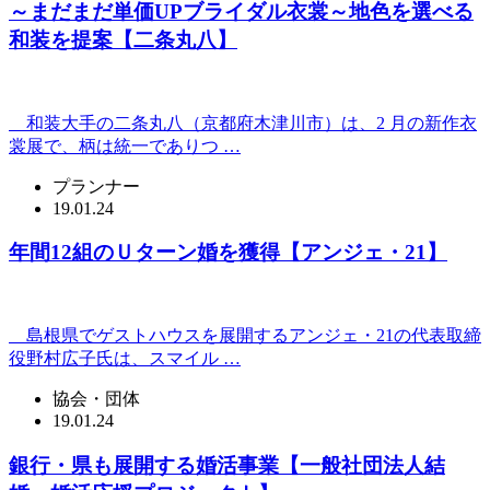
～まだまだ単価UPブライダル衣裳～地色を選べる
和装を提案【二条丸八】
和装大手の二条丸八（京都府木津川市）は、2 月の新作衣
裳展で、柄は統一でありつ …
プランナー
19.01.24
年間12組のＵターン婚を獲得【アンジェ・21】
島根県でゲストハウスを展開するアンジェ・21の代表取締
役野村広子氏は、スマイル …
協会・団体
19.01.24
銀行・県も展開する婚活事業【一般社団法人結