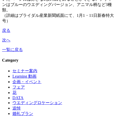
ンはブルーのウエディングバージョン、アニマル柄など3種
類。
（詳細はブライダル産業新聞紙面にて、1月1・11日新春特大
号）
戻る
次へ
一覧に戻る
Category
セミナー案内
Learning 動画
企画・イベント
フェア
花
DATA
ウエディングロケーション
追悼
婚礼プラン