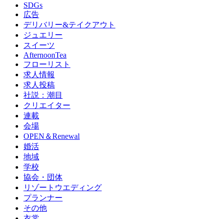
SDGs
広告
デリバリー&テイクアウト
ジュエリー
スイーツ
AfternoonTea
フローリスト
求人情報
求人投稿
社説：潮目
クリエイター
連載
会場
OPEN＆Renewal
婚活
地域
学校
協会・団体
リゾートウエディング
プランナー
その他
衣裳