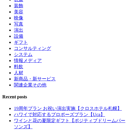
装飾
美容
映像
写真
演出
設備
ギフト
コンサルティング
システム
情報メディア
料飲
人材
新商品・新サービス
関連企業その他
Recent posts
19周年プラン お祝い演出実施【クロスホテル札幌】
ハワイで対応するプロポーズプラン【Uca】
ワインと花の夏限定ギフト【ポジティブドリームパー
ソンズ】