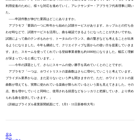
利用促進のために、様々な対応を進めていく。アレクサンダー・アブラモフ代表理事に聞い
た。
――申請件数が伸びた要因はどこにありますか。
アブラモフ「要因の一つに昨年から始めた試聴サービスがあります。カップルとの打ち合
わせ時などで、試聴サービスを活用し、曲を確認できるようになったことが大きいですね。
試聴によって曲のテンポもわかり、トータルのバランス、曲の繋ぎなども考えることが出来
るようになりました。今年も継続して、クリエイティブな面からの使い方を提案していきま
す。また、スキームを使ってくれている登録事業者数も約1000社になりました。幅広く理解
が深まっていると感じています。」
――今年の課題として、さらにスキームの使い勝手を高めていくとのことですが。
アブラモフ「一つは、ホワイトリストの楽曲数はさらに増やしていこうと考えています。
ブライダル業界からは、まだ足りないという声も聞きますので。ただ、ホワイトリストの楽
曲数が増えても、実際に使われている楽曲が限られているという面も見えてきました。その
点、数を増やしていくと同時に、使用される頻度などをシッカリと把握していき、より求め
られる曲を提供していきます。」
（詳細はブライダル産業新聞紙面にて、1月1・11日新春特大号）
戻る
次へ