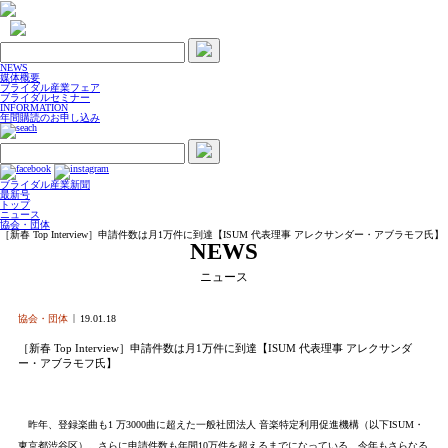
NEWS
媒体概要
ブライダル産業フェア
ブライダルセミナー
INFORMATION
年間購読のお申し込み
ブライダル産業新聞
最新号
トップ
ニュース
協会・団体
［新春 Top Interview］申請件数は月1万件に到達【ISUM 代表理事 アレクサンダー・アブラモフ氏】
NEWS
ニュース
協会・団体
19.01.18
［新春 Top Interview］申請件数は月1万件に到達【ISUM 代表理事 アレクサンダ
ー・アブラモフ氏】
昨年、登録楽曲も1 万3000曲に超えた一般社団法人 音楽特定利用促進機構（以下ISUM・
東京都渋谷区）。さらに申請件数も年間10万件を超えるまでになっている。今年もさらなる