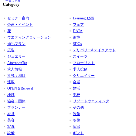
一覧に戻る
Category
セミナー案内
Learning 動画
企画・イベント
フェア
花
DATA
ウエディングロケーション
追悼
婚礼プラン
SDGs
広告
デリバリー&テイクアウト
ジュエリー
スイーツ
AfternoonTea
フローリスト
求人情報
求人投稿
社説：潮目
クリエイター
連載
会場
OPEN＆Renewal
婚活
地域
学校
協会・団体
リゾートウエディング
プランナー
その他
衣裳
装飾
美容
映像
写真
演出
設備
ギフト