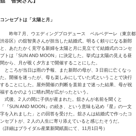
舘 智美さん】
コンセプトは「太陽と月」
昨年7 月、ウエディングプロデュース ベルベデーレ（東京都
渋谷区）の舘智美さんが担当した結婚式。明るく頼りになる新郎
と、あたたかく見守る新婦を太陽と月に見立てて結婚式のコンセ
プトは「SUN AND MOON」に決定した。挙式は太陽の見える昼
間から、月が覗く夕方まで開催することにした。
ところが当日は雨の予報、また新郎の母が、3 日前に亡くなっ
た。開催を迷ったが、母も楽しみにしていた式ということで決行
することにした。屋外開催の判断を直前まで迷った結果、母が祝
福するかのように晴れ間が広がったという。
式後、2 人の間に子供が産まれた。舘さんが名前を聞くと
「『SUN AND MOON』の続き、という意味も込め『星』の一文
字を入れました」との回答を受けた。舘さんは結婚式で作ったコ
ンセプトが、2 人の人生に寄り添えていると感じたそうだ。
（詳細はブライダル産業新聞紙面にて、11月1日号）