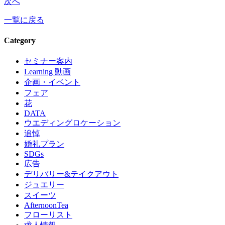
次へ
一覧に戻る
Category
セミナー案内
Learning 動画
企画・イベント
フェア
花
DATA
ウエディングロケーション
追悼
婚礼プラン
SDGs
広告
デリバリー&テイクアウト
ジュエリー
スイーツ
AfternoonTea
フローリスト