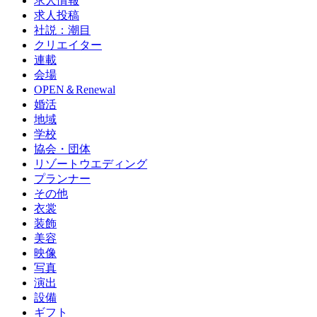
求人情報
求人投稿
社説：潮目
クリエイター
連載
会場
OPEN＆Renewal
婚活
地域
学校
協会・団体
リゾートウエディング
プランナー
その他
衣裳
装飾
美容
映像
写真
演出
設備
ギフト